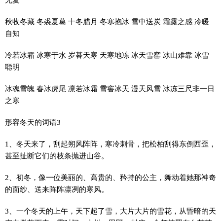
秋收冬藏 冬裘夏葛 十冬腊月 冬寒抱冰 雪中送炭 霜露之感 冷暖
自知
冷若冰霜 冰寒于水 岁暮天寒 天寒地冻 冰天雪窑 冰山难靠 冰雪
聪明
冰魂雪魄 春冰虎尾 凛若冰霜 雪窖冰天 漫天风雪 冰冻三尺非一日
之寒
形容冬天的词语3
1、冬天来了，刮起朔风阵阵，寒冷刺骨，把松柏刮得东倒西歪，
甚至扯断它们的枝条抛进山谷。
2、初冬，像一位美丽的、高贵的、矜持的公主，舞动着她那神奇
的面纱、送来阵阵凛冽的寒风。
3、一个冬天的上午，天下起了雪，大片大片的雪花，从昏暗的天