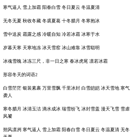
寒气逼人 雪上加霜 阳春白雪 冬日夏云 冬温夏清
无冬无夏 秋收冬藏 冬裘夏葛 十冬腊月 冬寒抱冰
雪中送炭 霜露之感 冷暖自知 冷若冰霜 冰寒于水
岁暮天寒 天寒地冻 冰天雪窑 冰山难靠 冰雪聪明
冰魂雪魄 冰冻三尺，非一日之寒 春冰虎尾 凛若冰霜
形容冬天的词语2
白雪茫茫 银装素裹 万里雪飘 千里冰封 白雪皑皑 冰天雪地 寒气
袭人
寒冬腊月 冰清玉洁 滴水成冰 瑞雪纷飞 冰封雪盖 漫天飞雪 雪虐
风饕
朔风凛冽 寒气逼人 雪上加霜 阳春白雪 冬日夏云 冬温夏清 无冬
无夏