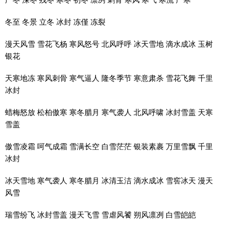
冬至 冬景 立冬 冰封 冻僅 冻裂
漫天风雪 雪花飞杨 寒风怒号 北风呼呼 冰天雪地 滴水成冰 玉树
银花
天寒地冻 寒风刺骨 寒气逼人 隆冬季节 寒意肃杀 雪花飞舞 千里
冰封
蜡梅怒放 松柏傲寒 寒冬腊月 寒气袭人 北风呼啸 冰封雪盖 天寒
雪盖
傲雪凌霜 呵气成霜 雪满长空 白雪茫茫 银装素裹 万里雪飘 千里
冰封
冰天雪地 寒气袭人 寒冬腊月 冰清玉洁 滴水成冰 雪窖冰天 漫天
风雪
瑞雪纷飞 冰封雪盖 漫天飞雪 雪虐风饕 朔风凛冽 白雪皑皑