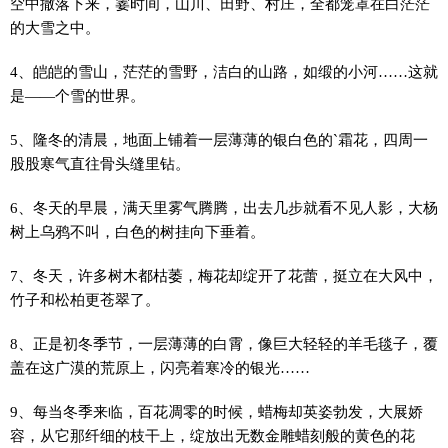
空中撒落下来，霎时间，山川、田野、村庄，全都笼罩在白茫茫
的大雪之中。
4、皑皑的雪山，茫茫的雪野，洁白的山路，如缎的小河……这就
是——个雪的世界。
5、隆冬的清晨，地面上铺着一层薄薄的银白色的`霜花，四周一
股股寒气直往骨头缝里钻。
6、冬天的早晨，满天里雾气腾腾，出去几步就看不见人影，大杨
树上乌鸦不叫，白色的树挂向下垂着。
7、冬天，许多树木都枯萎，梅花却绽开了花蕾，挺立在大风中，
竹子和松柏更苍翠了。
8、正是初冬季节，一层薄薄的白霄，像巨大轻轻的羊毛毯子，覆
盖在这广漠的荒原上，闪亮着寒冷的银光……
9、每当冬季来临，百花凋零的时候，蜡梅却英姿勃发，大展娇
容，从它那纤细的枝干上，绽放出无数金雕蜡刻般的黄色的花