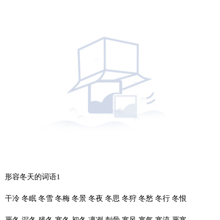
形容冬天的词语1
干冷 冬眠 冬雪 冬梅 冬景 冬夜 冬思 冬狩 冬愁 冬行 冬恨
严冬 深冬 残冬 寒冬 初冬 凛冽 刺骨 寒风 寒气 寒流 严寒