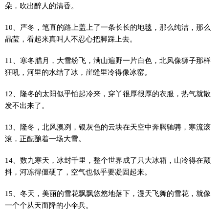
朵，吹出醉人的清香。
10、严冬，笔直的路上盖上了一条长长的地毯，那么纯洁，那么
晶莹，看起来真叫人不忍心把脚踩上去。
11、寒冬腊月，大雪纷飞，满山遍野一片白色，北风像狮子那样
狂吼，河里的水结了冰，崖缝里冷得像冰窑。
12、隆冬的太阳似乎怕起冷来，穿丫很厚很厚的衣服，热气就散
发不出来了。
13、隆冬，北风澳冽，银灰色的云块在天空中奔腾驰骋，寒流滚
滚，正酝酿着一场大雪。
14、数九寒天，冰封千里，整个世界成了只大冰箱，山冷得在颤
抖，河冻得僵硬了，空气也似乎要凝固起来。
15、冬天，美丽的雪花飘飘悠悠地落下，漫天飞舞的雪花，就像
一个个从天而降的小伞兵。