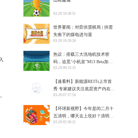
山柑藤属
03-29 10:58:51
世界要闻：对弈供需棋局 | 供需
失衡下的煤电进与退
03-29 10:29:26
热议：搭载三大洗地机技术密
收入
码，追觅“小机皇”M13 Beta加速
03-29 09:33:35
市场普及
【速看料】新能源REITs上市首
秀 专家建议关注底层资产内在价
件。
03-29 07:57:16
值
【环球新视野】今年是闰二月十
五清明，哪天去上坟好？清明扫
03-29 05:58:21
墓越早越好吗？