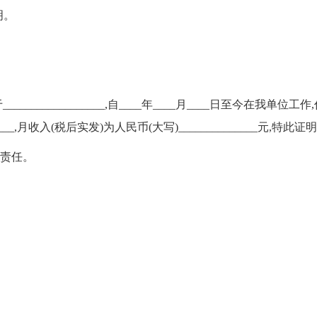
明。
__________________,自____年____月____日至今在我单位工作
__,月收入(税后实发)为人民币(大写)______________元,特此证
律责任。