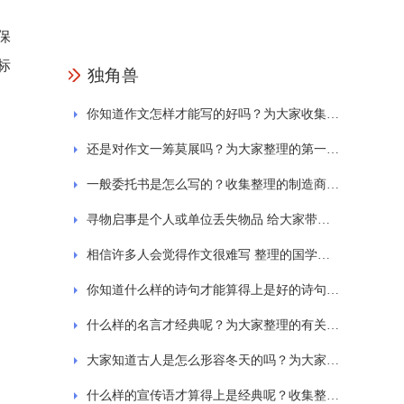
保
标
独角兽
你知道作文怎样才能写的好吗？为大家收集的一日游作文
还是对作文一筹莫展吗？为大家整理的第一次的作文
一般委托书是怎么写的？收集整理的制造商授权委托书范文
寻物启事是个人或单位丢失物品 给大家带来的寻物启事的范文格式通用7篇
相信许多人会觉得作文很难写 整理的国学经典诵读作文
你知道什么样的诗句才能算得上是好的诗句吗？为大家整理的西湖的诗句大全
什么样的名言才经典呢？为大家整理的有关劳动的名言
大家知道古人是怎么形容冬天的吗？为大家分享关于冬天的古诗
什么样的宣传语才算得上是经典呢？收集整理的保护环境标语宣传语精选230句