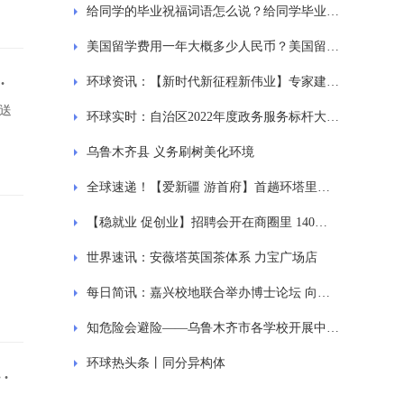
给同学的毕业祝福词语怎么说？给同学毕业赠言模板
美国留学费用一年大概多少人民币？美国留学推荐信要求
动
环球资讯：【新时代新征程新伟业】专家建言乌鲁木齐绿色智慧矿山产业发展
送
环球实时：自治区2022年度政务服务标杆大厅评估结果公布 经开区（头屯河区）政务服务中心上榜
乌鲁木齐县 义务刷树美化环境
全球速递！【爱新疆 游首府】首趟环塔里木盆地旅游专列开行
【稳就业 促创业】招聘会开在商圈里 140余人达成就业意向
世界速讯：安薇塔英国茶体系 力宝广场店
每日简讯：嘉兴校地联合举办博士论坛 向百余名博士代表伸出“橄榄枝”
知危险会避险——乌鲁木齐市各学校开展中小学生安全教育日主题活动
环球热头条丨同分异构体
关