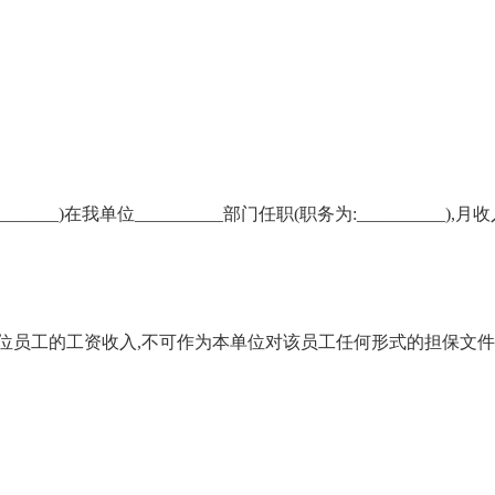
_________)在我单位__________部门任职(职务为:__________),月
位员工的工资收入,不可作为本单位对该员工任何形式的担保文