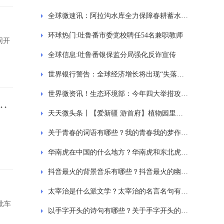
全球微速讯：阿拉沟水库全力保障春耕蓄水供水
环球热门:吐鲁番市委党校聘任54名兼职教师
同开
全球信息:吐鲁番银保监分局强化反诈宣传
世界银行警告：全球经济增长将出现“失落的十年”
世界微资讯！生态环境部：今年四大举措攻坚蓝天保卫战
益
天天微头条丨【爱新疆 游首府】植物园里寻春色
关于青春的词语有哪些？我的青春我的梦作文范文
华南虎在中国的什么地方？华南虎和东北虎的区别是什么？
抖音最火的背景音乐有哪些？抖音最火的幽默句子有哪些？
太宰治是什么派文学？太宰治的名言名句有哪些？
批车
以手字开头的诗句有哪些？关于手字开头的四字成语大全