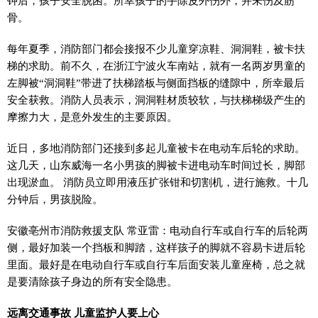
钟后，孩子安全脱困。所幸孩子的手除皮外伤外，并未伤及筋
骨。
每年夏季，消防部门都会接报不少儿童穿凉鞋、洞洞鞋，被卡扶
梯的求助。前不久，在浙江宁波火车南站，就有一名两岁男童的
左脚被“洞洞鞋”带进了扶梯踏板与侧面挡板的缝隙中，所幸最后
安全获救。消防人员表示，洞洞鞋材质较软，与扶梯梯级产生的
摩擦力大，是意外发生的主要原因。
近日，多地消防部门还接到多起儿童被卡在电动车后轮的求助。
这几天，山东威海一名小男孩的脚被卡进电动车时间过长，脚部
出现淤血。 消防员立即用液压扩张钳和切割机，进行施救。十几
分钟后，男孩脱险。
安徽亳州市消防救援支队 常亚雷：电动自行车或自行车的后轮两
侧，最好加装一个挡板和脚踏，这样孩子的脚就不容易卡进后轮
里面。最好是在电动自行车或自行车后面安装儿童座椅，总之就
是要清除孩子身边的所有安全隐患。
远离交通事故 儿童监护人要上心