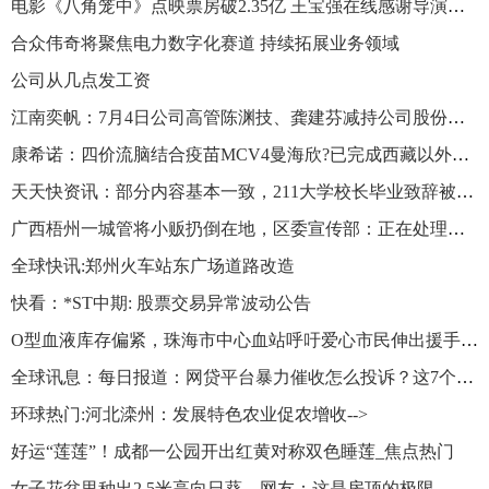
电影《八角笼中》点映票房破2.35亿 王宝强在线感谢导演陈思诚
合众伟奇将聚焦电力数字化赛道 持续拓展业务领域
公司从几点发工资
江南奕帆：7月4日公司高管陈渊技、龚建芬减持公司股份合计8万股|天天快资讯
康希诺：四价流脑结合疫苗MCV4曼海欣?已完成西藏以外全部省级准入
天天快资讯：部分内容基本一致，211大学校长毕业致辞被指抄袭
广西梧州一城管将小贩扔倒在地，区委宣传部：正在处理，将会出通报
全球快讯:郑州火车站东广场道路改造
快看：*ST中期: 股票交易异常波动公告
O型血液库存偏紧，珠海市中心血站呼吁爱心市民伸出援手-观天下
全球讯息：每日报道：网贷平台暴力催收怎么投诉？这7个投诉渠道你要知道
环球热门:河北滦州：发展特色农业促农增收-->
好运“莲莲”！成都一公园开出红黄对称双色睡莲_焦点热门
女子花盆里种出2.5米高向日葵，网友：这是房顶的极限，不是它的极限