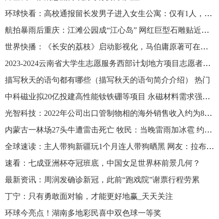
环球快看：高校通报留长发男子进入女生公寓：仅有1人，不存在网传3名校外男子进入公寓情况
航拍暴雨后重庆：江滩公园成“江心岛” 网红巨型石雕贴近水面
世界快播：《长安的荔枝》启动影视化，马伯庸原著可在番茄小说畅读！
2023-2024云南省大学生志愿服务西部计划地方项目志愿者招募资格复审结果及面试公告 天天资讯
描写秋天的语句都有哪些（描写秋天的语句简介介绍） 热门
中科磁业拟20亿投建高性能钕铁硼等项目 永磁材料需求强劲三年半投5285万加码研发_环球滚动
光智科技：2022年公司出口管制物相的海外销售收入约为8273万元占公司营业收入的8.84%-当前看点
内蒙古一林场27头牛遭雷击死亡 牧民：当晚雷雨加冰雹 约损失35万
全球速读：主人带狗新疆玩1个月连人带狗晒黑 网友：拉布拉多晒成了金毛
速看：七成亚洲杯夺冠班底，中国女足世界杯前景几何？
最新资讯：周润发确诊新冠，此前“跑戏院”谢票行程劳累
丁宁：只有勇敢面对输，才能更好地赢_天天关注
环球今亮点！湖南多地彩民喜中双色球一等奖