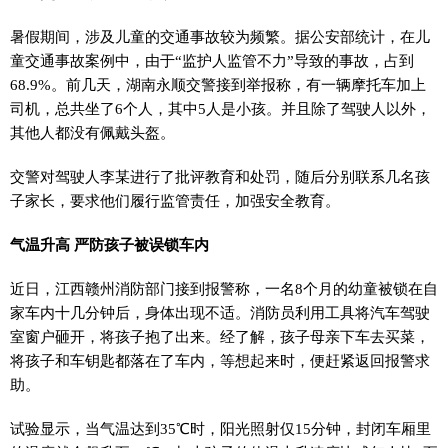
暑假期间，涉及儿童的交通事故较为频繁。据公安部统计，在儿
童交通事故案例中，由于“监护人监管不力”导致的事故，占到
68.9%。前几天，湖南永顺交警接到举报称，有一辆摩托车加上
司机，总共坐了6个人，其中5人是小孩。并且除了驾驶人以外，
其他人都没有佩戴头盔。
交警对驾驶人李某进行了批评教育和处罚，随后分别联系几名孩
子家长，要求他们履行监管责任，加强安全教育。
气温升高 严防孩子被误锁车内
近日，江西赣州消防部门接到报警称，一名8个月的幼童被锁在自
家车内十几分钟后，身体出现不适。消防员利用工具将汽车驾驶
室窗户砸开，将孩子抱了出来。经了解，孩子母亲下车去买菜，
将孩子和车钥匙都落在了车内，等想起来时，便赶紧返回报警求
助。
试验显示，当气温达到35℃时，阳光照射仅15分钟，封闭车厢里