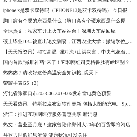
iphone x是双卡双待吗（IPHONE13是双卡双待吗）|今日报
胸口窝有个硬的东西是什么（胸口窝有个硬东西是什么原因）
全球热文：私家车开上火车站站台！深圳火车站回应
硕士毕业10年被查出论文剽窃，江西农业大学：撤销学位_世界今日报
【天天报资讯】40℃高温+强对流+山洪灾害，中央气象台发布仨预警
国内首款“减肥神药”来了！它和网红司美格鲁肽有啥区别？
热҈热҈热҈！请收好这份高温安全知识帖_观天下
荣耀手表GS（3）
河北省张家口市2023-06-24 09:06发布雷电黄色预警
天天看热讯：特斯拉发布新软件更新 包括太阳能充电、Spotify刷新和多视图摄像头等
浙江：推进互联网医疗服务普惠共享-新消息
热文：营业至月底！这家曾陪伴郑州人20年的百货即将闭店
拜登去世假消息流传 健康状况引发关注