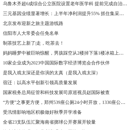
乌鲁木齐超6成综合公立医院设置老年医学科 提前完成自治区相关目标
三元基因业绩显著增长：上半年净利润提升55% 抓住集采机遇扩大市场覆盖
北京发布迎新之旅主题游线路
​信阳市人大常委会任免名单
制茶技艺上新了|走，吃茶去！
妈妈睡梦中被巨响惊醒，男孩踩空从2楼掉下落1楼冰箱上，两人淡定对视
10家企业成为2023中国国际数字经济博览会合作伙伴
是我入戏太深还是你演的太真（是我入戏太深）
宿迁：以高水平创新引领高质量发展
国家税务总局征管和科技发展司原巡视员赵国际被查
“方便”之事更方便，郑州539座公厕24小时开放，1330座公厕配备厕纸
受汛情影响地区积极做好秋季开学准备
全省23支队伍汇聚海南省掷球公开赛展开较量