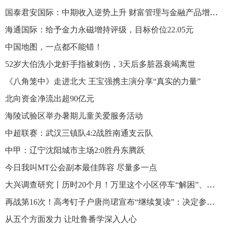
国泰君安国际：中期收入逆势上升 财富管理与金融产品增速显著
海通国际：给予金力永磁增持评级，目标价位22.05元
中国地图，一点都不能错！
52岁大伯洗小龙虾手指被刺伤，3天后多脏器衰竭离世
《八角笼中》走进北大 王宝强携主演分享“真实的力量”
北向资金净流出超90亿元
海陵试验区举办暑期儿童关爱服务活动
中超联赛：武汉三镇队4:2战胜南通支云队
中甲：辽宁沈阳城市主场2:0胜丹东腾跃
今日我叫MT公会副本最佳阵容 尽量多一点
大兴调查研究丨历时20个月！万里这个小区停车“解困”、绿化“解难”，还有这些暖心细节……
再战第16次！高考钉子户唐尚珺宣布“继续复读”：决定参加2024年高考
从五个方面发力 让吐鲁番学深入人心