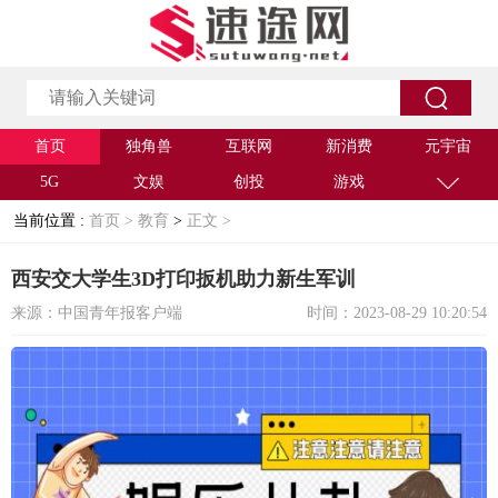
首页
独角兽
互联网
新消费
元宇宙
5G
文娱
创投
游戏
当前位置 :
首页 >
教育
>
正文 >
西安交大学生3D打印扳机助力新生军训
来源：中国青年报客户端
时间：2023-08-29 10:20:54