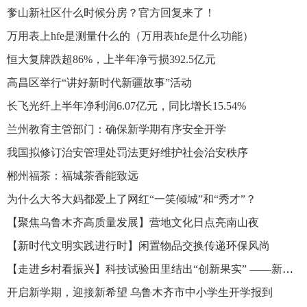
奓山新社区什么时候分房？官方回复来了！
万用表上hfe是测量什么的（万用表hfe是什么功能）
恒大复牌跌超86%，上半年净亏损392.5亿元
高昌区举行“讲好新时代新疆故事”活动
长飞光纤上半年净利润6.07亿元，同比增长15.54%
兰州教育主管部门：确保新学期有序安全开学
我国拟修订治安管理处罚法更好维护社会治安秩序
郴州福茶：福城茶香能致远
为什么大爷大妈都爱上了网红“一笑倾城”和“秀才”？
【聚焦乌鲁木齐高质量发展】营地文化日点亮南山夜
【新时代文明实践进行时】闲置物品交换传递环保风尚
【走进乡村看振兴】科技试验田里结出“创新果实” ——新疆鲜食玉米绿色高效栽培技术示范田现场测产小记
开启新学期，迎接新希望 乌鲁木齐市中小学生开学报到