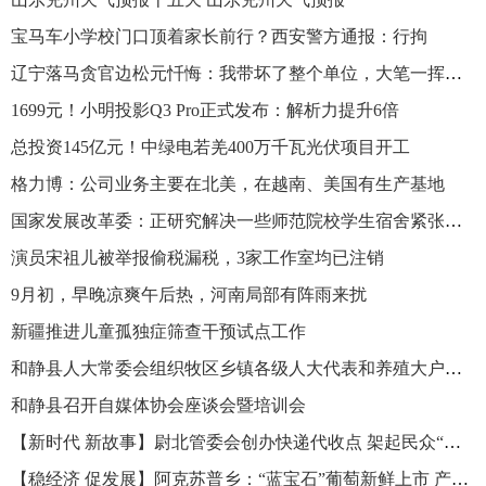
宝马车小学校门口顶着家长前行？西安警方通报：行拘
辽宁落马贪官边松元忏悔：我带坏了整个单位，大笔一挥就放出去几百万，进来后哭了无数次
1699元！小明投影Q3 Pro正式发布：解析力提升6倍
总投资145亿元！中绿电若羌400万千瓦光伏项目开工
格力博：公司业务主要在北美，在越南、美国有生产基地
国家发展改革委：正研究解决一些师范院校学生宿舍紧张问题
演员宋祖儿被举报偷税漏税，3家工作室均已注销
9月初，早晚凉爽午后热，河南局部有阵雨来扰
新疆推进儿童孤独症筛查干预试点工作
和静县人大常委会组织牧区乡镇各级人大代表和养殖大户赴农区参观考察现代畜牧养殖业
和静县召开自媒体协会座谈会暨培训会
【新时代 新故事】尉北管委会创办快递代收点 架起民众“幸福桥”
【稳经济 促发展】阿克苏普乡：“蓝宝石”葡萄新鲜上市 产销两旺助农增收