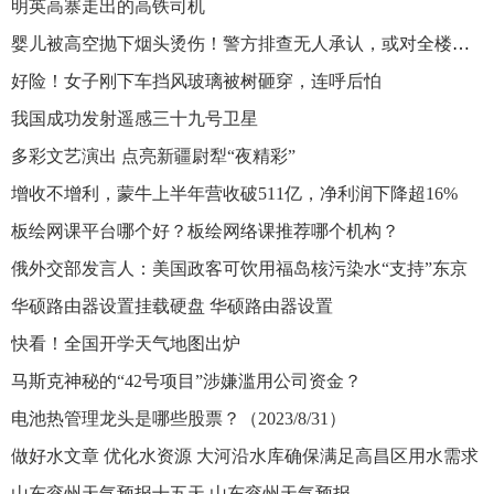
明英高寨走出的高铁司机
婴儿被高空抛下烟头烫伤！警方排查无人承认，或对全楼做DNA
好险！女子刚下车挡风玻璃被树砸穿，连呼后怕
我国成功发射遥感三十九号卫星
多彩文艺演出 点亮新疆尉犁“夜精彩”
增收不增利，蒙牛上半年营收破511亿，净利润下降超16%
板绘网课平台哪个好？板绘网络课推荐哪个机构？
俄外交部发言人：美国政客可饮用福岛核污染水“支持”东京
华硕路由器设置挂载硬盘 华硕路由器设置
快看！全国开学天气地图出炉
马斯克神秘的“42号项目”涉嫌滥用公司资金？
电池热管理龙头是哪些股票？（2023/8/31）
做好水文章 优化水资源 大河沿水库确保满足高昌区用水需求
山东兖州天气预报十五天 山东兖州天气预报