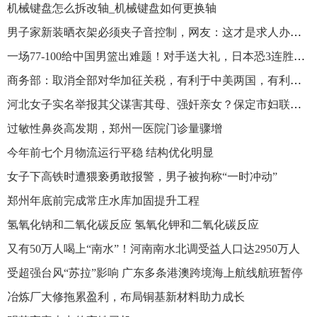
机械键盘怎么拆改轴_机械键盘如何更换轴
男子家新装晒衣架必须夹子音控制，网友：这才是求人办事的态度
一场77-100给中国男篮出难题！对手送大礼，日本恐3连胜进奥运会
商务部：取消全部对华加征关税，有利于中美两国，有利于整个世界
河北女子实名举报其父谋害其母、强奸亲女？保定市妇联回应
过敏性鼻炎高发期，郑州一医院门诊量骤增
今年前七个月物流运行平稳 结构优化明显
女子下高铁时遭猥亵勇敢报警，男子被拘称“一时冲动”
郑州年底前完成常庄水库加固提升工程
氢氧化钠和二氧化碳反应 氢氧化钾和二氧化碳反应
又有50万人喝上“南水”！河南南水北调受益人口达2950万人
受超强台风“苏拉”影响 广东多条港澳跨境海上航线航班暂停
冶炼厂大修拖累盈利，布局铜基新材料助力成长